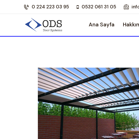
0 224 223 03 95
0532 061 31 05
in
Ana Sayfa
Hakkı