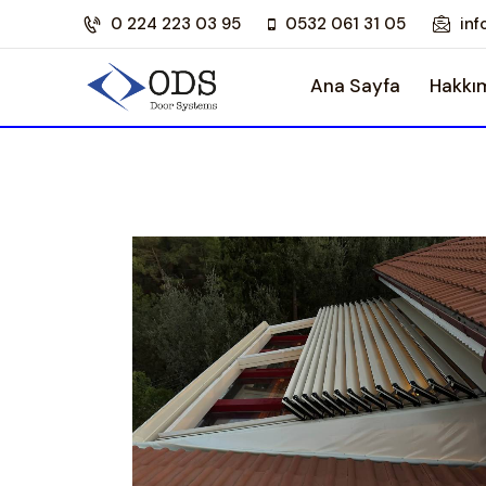
0 224 223 03 95
0532 061 31 05
in
Ana Sayfa
Hakkı