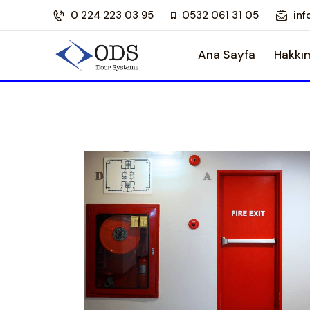
0 224 223 03 95
0532 061 31 05
in
Ana Sayfa
Hakkı