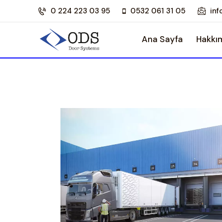
0 224 223 03 95
0532 061 31 05
in
Ana Sayfa
Hakkı