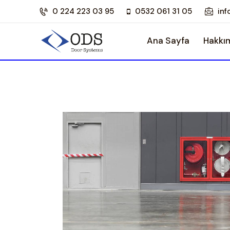
0 224 223 03 95
0532 061 31 05
in
Ana Sayfa
Hakkı