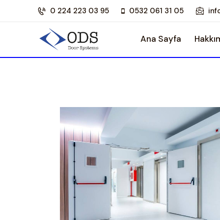
0 224 223 03 95
0532 061 31 05
in
Ana Sayfa
Hakkı